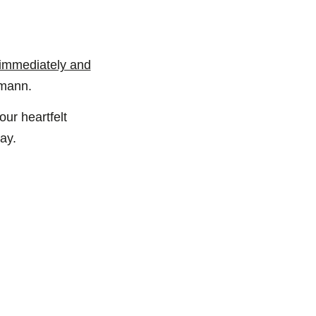
 immediately and
fmann.
ur heartfelt
ay.