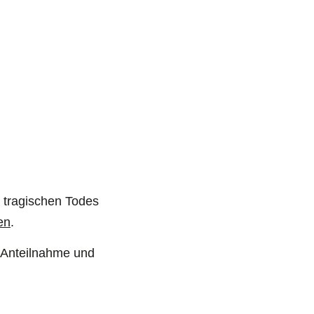
n
s tragischen Todes
en
.
e Anteilnahme und