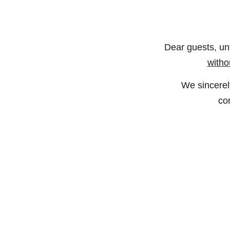
Dear guests, un
witho
We sincerel
co